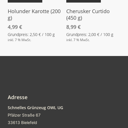
Holunder Karotte (200
Cherusker Curtido
g)
(450 g)
4,99
€
8,99
€
Grundpreis:
2,50
€
/
100
g
Grundpreis:
2,00
€
/
100
g
inkl. 7 % MwSt.
inkl. 7 % MwSt.
Adresse
Schnelles Grünzeug OWL UG
Pfälzer Straße 67
33613 Bielefeld