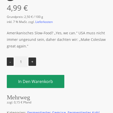
4,99
€
Grundpreis:
2,50
€
/
100
g
inkl. 7 % MwSt.
zzgl.
Lieferkosten
Amerikanisches Slow-Food? „Yes, we can.“ USA muss nicht
immer ungesund sein, daher dachten wir: „Make Coleslaw
great again.“
In Den Warenkorb
Mehrweg
zzgl.
0,15
€
Pfand
Kategorien:
Fermentiertes Gemüse
,
Fermentierter Kohl
,