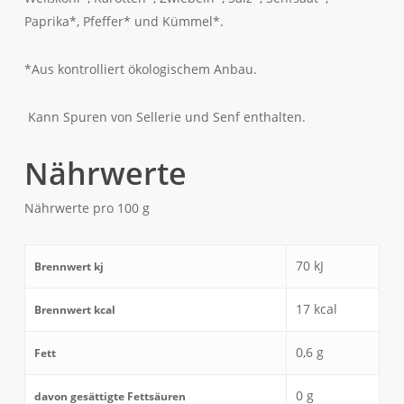
Paprika*, Pfeffer* und Kümmel*.
*Aus kontrolliert ökologischem Anbau.
Kann Spuren von
Sellerie
und
Senf
enthalten.
Nährwerte
Nährwerte pro 100 g
70
kJ
Brennwert kj
17
kcal
Brennwert kcal
0,6
g
Fett
0
g
davon
gesättigte Fettsäuren