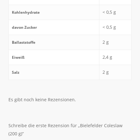
< 0,5
g
Kohlenhydrate
< 0,5
g
davon
Zucker
2
g
Ballaststoffe
2,4
g
Eiweiß
2
g
Salz
Es gibt noch keine Rezensionen.
Schreibe die erste Rezension für „Bielefelder Coleslaw
(200 g)“