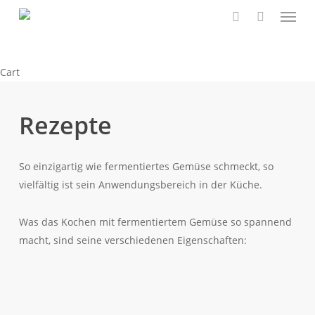
Menu
Skip
to
search
main
content
Close
Cart
Cart
Rezepte
So einzigartig wie fermentiertes Gemüse schmeckt, so
vielfältig ist sein Anwendungsbereich in der Küche.
Was das Kochen mit fermentiertem Gemüse so spannend
macht, sind seine verschiedenen Eigenschaften: