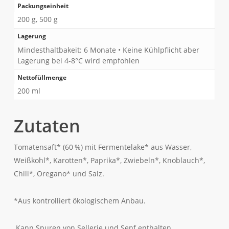
Packungseinheit
200 g, 500 g
Lagerung
Mindesthaltbakeit: 6 Monate • Keine Kühlpflicht aber
Lagerung bei 4-8°C wird empfohlen
Nettofüllmenge
200 ml
Zutaten
Tomatensaft* (60 %) mit Fermentelake* aus Wasser,
Weißkohl*, Karotten*, Paprika*, Zwiebeln*, Knoblauch*,
Chili*, Oregano* und Salz.
*Aus kontrolliert ökologischem Anbau.
Kann Spuren von
Sellerie
und
Senf
enthalten.