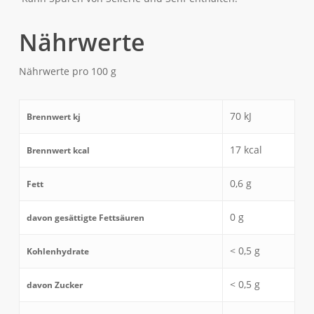
Nährwerte
Nährwerte pro 100 g
70
kJ
Brennwert kj
17
kcal
Brennwert kcal
0,6
g
Fett
0
g
davon
gesättigte Fettsäuren
< 0,5
g
Kohlenhydrate
< 0,5
g
davon
Zucker