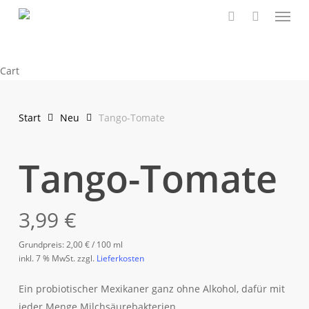
Menu
Skip
to
search
main
content
Close
Cart
Cart
Start
Neu
Tango-Tomate
Tango-Tomate
3,99
€
Grundpreis:
2,00
€
/
100
ml
inkl. 7 % MwSt.
zzgl.
Lieferkosten
Ein probiotischer Mexikaner ganz ohne Alkohol, dafür mit
jeder Menge Milchsäurebakterien.